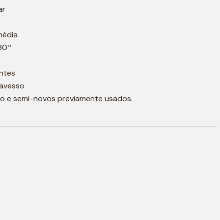
ar
média
30º
ntes
 avesso
o e semi-novos previamente usados.