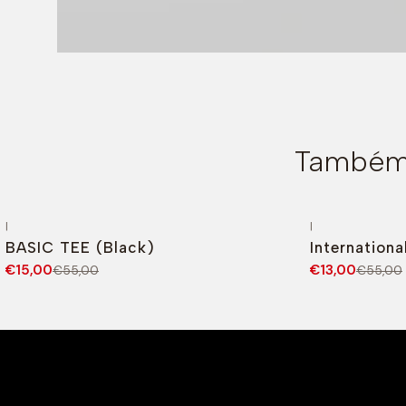
Também 
|
|
-73%
DESCONTO
-76%
DESCONT
BASIC TEE (Black)
Internationa
€15,00
€13,00
€55,00
€55,00