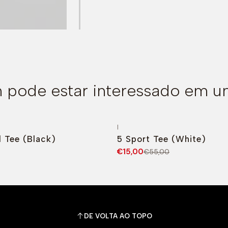
pode estar interessado em u
|
O
-73%
DESCONTO
l Tee (Black)
5 Sport Tee (White)
€15,00
€55,00
DE VOLTA AO TOPO