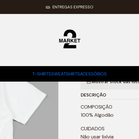
Início
BASIC TEE (white)
ENTREGAS EXPRESSO
|
BASIC TEE (
TAMANHO T-SHIRT
XL
T-SHIRTS
SWEATSHIRTS
ACESSÓRIOS
Mostrar stock das loc
DESCRIÇÃO
COMPOSIÇÃO
100% Algodão
CUIDADOS
Não usar lixívia