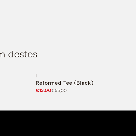
m destes
|
-76%
DESCONTO
Reformed Tee (Black)
€13,00
€55,00