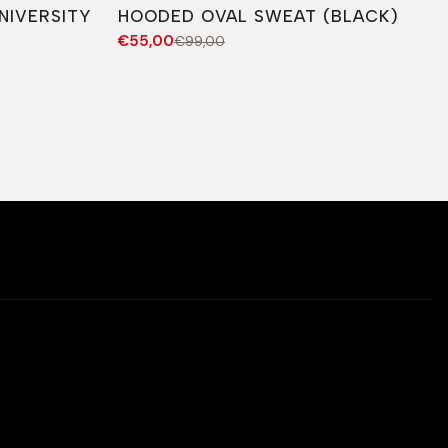
-44%
DESCONTO
NIVERSITY
HOODED OVAL SWEAT (BLACK)
€55,00
€99,00