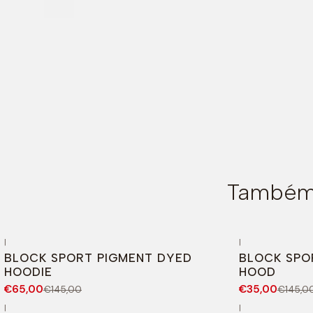
Também 
|
|
-55%
DESCONTO
-76%
DESCONT
BLOCK SPORT PIGMENT DYED
BLOCK SPO
HOODIE
HOOD
€65,00
€35,00
€145,00
€145,0
|
|