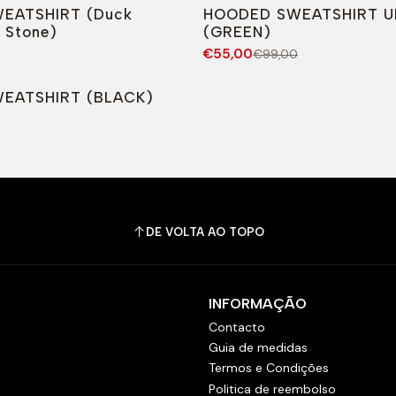
O
-44%
DESCONTO
EATSHIRT (Duck
HOODED SWEATSHIRT U
 Stone)
(GREEN)
€55,00
€99,00
O
EATSHIRT (BLACK)
DE VOLTA AO TOPO
INFORMAÇÃO
Contacto
Guia de medidas
Termos e Condições
Politica de reembolso