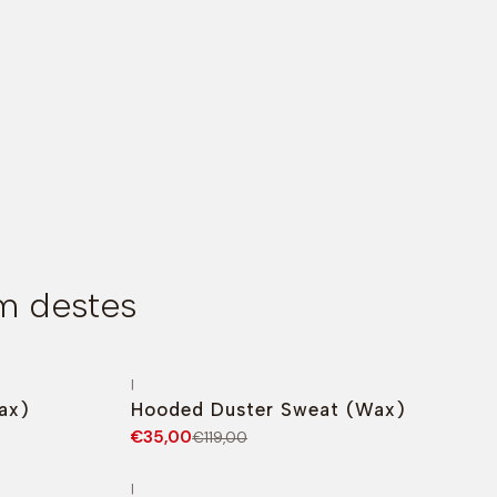
m destes
|
-71%
DESCONTO
ax)
Hooded Duster Sweat (Wax)
€35,00
€119,00
|