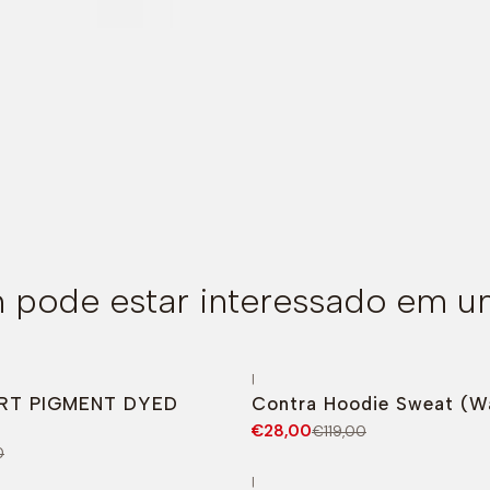
pode estar interessado em u
|
O
-76%
DESCONTO
RT PIGMENT DYED
Contra Hoodie Sweat (W
€28,00
€119,00
0
|