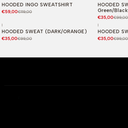
-50%
DESCONTO
-65%
DESCONT
HOODED INGO SWEATSHIRT
HOODED SW
Green/Black
€59,00
€119,00
€35,00
€99,00
|
|
-65%
DESCONTO
-65%
DESCONT
HOODED SWEAT (DARK/ORANGE)
HOODED SW
€35,00
€35,00
€99,00
€99,00