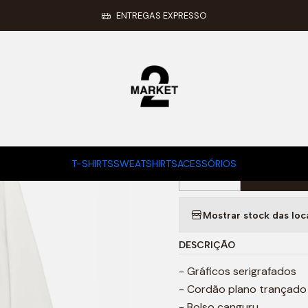
Início
SWEATSHIRTS
8 Ball Hoodie Natural
ENTREGAS EXPRESSO
|
8 Ball Hoodi
TAMANHO HOODIE
S
L
T-SHIRTS
SWEATSHIRTS
ACESSÓRIOS
Adic
Quantidade
Mostrar stock das loc
DESCRIÇÃO
- Gráficos serigrafados
- Cordão plano trançado
- Bolso canguru