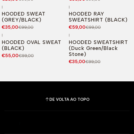
|
|
-65%
DESCONTO
-40%
DESCONTO
HOODED SWEAT
HOODED RAY
Esgotado
(GREY/BLACK)
SWEATSHIRT (BLACK)
€35,00
€59,00
€99,00
€99,00
|
|
-44%
DESCONTO
-65%
DESCONTO
HOODED OVAL SWEAT
HOODED SWEATSHIRT
(BLACK)
(Duck Green/Black
Stone)
€55,00
€99,00
€35,00
€99,00
DE VOLTA AO TOPO