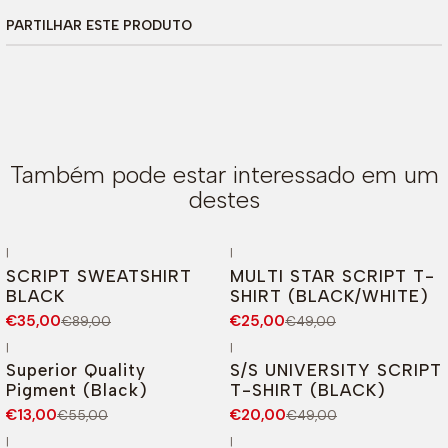
PARTILHAR ESTE PRODUTO
Também pode estar interessado em um
destes
|
|
-61%
DESCONTO
-49%
DESCONTO
SCRIPT SWEATSHIRT
MULTI STAR SCRIPT T-
BLACK
SHIRT (BLACK/WHITE)
€35,00
€25,00
€89,00
€49,00
|
|
-76%
DESCONTO
-59%
DESCONTO
Superior Quality
S/S UNIVERSITY SCRIPT
Pigment (Black)
T-SHIRT (BLACK)
€13,00
€20,00
€55,00
€49,00
|
|