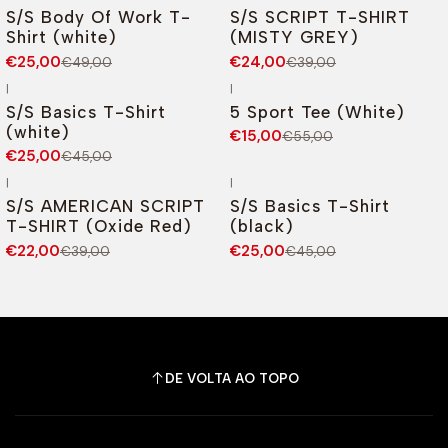
-49%
DESCONTO
-38%
DESCONTO
S/S Body Of Work T-
S/S SCRIPT T-SHIRT
Shirt (white)
(MISTY GREY)
€25,00
€24,00
€49,00
€39,00
|
|
-44%
DESCONTO
-73%
DESCONTO
S/S Basics T-Shirt
5 Sport Tee (White)
(white)
€15,00
€55,00
€25,00
€45,00
|
|
-44%
DESCONTO
-44%
DESCONTO
S/S AMERICAN SCRIPT
S/S Basics T-Shirt
T-SHIRT (Oxide Red)
(black)
€22,00
€25,00
€39,00
€45,00
DE VOLTA AO TOPO