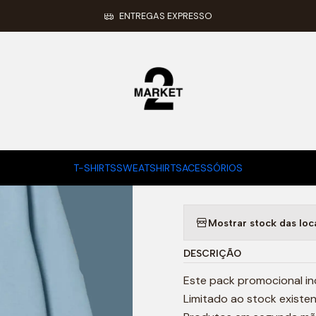
Início
SM PACK 13
ENTREGAS EXPRESSO
|
SM PACK 13
TAMANHO HOODIE
S
M
L
XL
TAMANHO T-SHIRT
S
M
L
XL
T-SHIRTS
SWEATSHIRTS
ACESSÓRIOS
Mostrar stock das loc
DESCRIÇÃO
Este pack promocional incl
Limitado ao stock existen