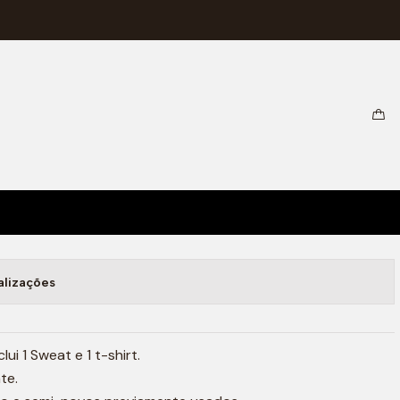
alizações
ui 1 Sweat e 1 t-shirt.
te.