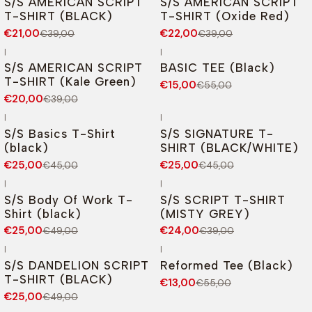
S/S AMERICAN SCRIPT
S/S AMERICAN SCRIPT
T-SHIRT (BLACK)
T-SHIRT (Oxide Red)
€21,00
€22,00
€39,00
€39,00
|
|
-49%
DESCONTO
-73%
DESCONTO
S/S AMERICAN SCRIPT
BASIC TEE (Black)
T-SHIRT (Kale Green)
€15,00
€55,00
€20,00
€39,00
|
|
-44%
DESCONTO
-44%
DESCONTO
S/S Basics T-Shirt
S/S SIGNATURE T-
(black)
SHIRT (BLACK/WHITE)
€25,00
€25,00
€45,00
€45,00
|
|
-49%
DESCONTO
-38%
DESCONTO
S/S Body Of Work T-
S/S SCRIPT T-SHIRT
Shirt (black)
(MISTY GREY)
€25,00
€24,00
€49,00
€39,00
|
|
-49%
DESCONTO
-76%
DESCONTO
S/S DANDELION SCRIPT
Reformed Tee (Black)
T-SHIRT (BLACK)
€13,00
€55,00
€25,00
€49,00