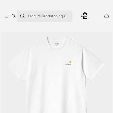
ENTREGAS EXPRESSO
Início
T-SHIRTS
S/S AMERICAN SCRIPT T-SHIRT (WHITE)