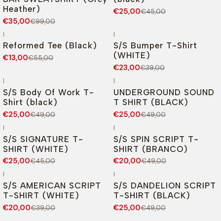
Heather)
€25,00
€45,00
€35,00
€99,00
|
|
-76%
DESCONTO
-41%
DESCONTO
Reformed Tee (Black)
S/S Bumper T-Shirt
(WHITE)
€13,00
€55,00
€23,00
€39,00
|
|
-49%
DESCONTO
-49%
DESCONTO
S/S Body Of Work T-
UNDERGROUND SOUND
Shirt (black)
T SHIRT (BLACK)
€25,00
€25,00
€49,00
€49,00
|
|
-44%
DESCONTO
-59%
DESCONTO
S/S SIGNATURE T-
S/S SPIN SCRIPT T-
Esgotado
SHIRT (WHITE)
SHIRT (BRANCO)
€25,00
€20,00
€45,00
€49,00
|
|
-49%
DESCONTO
-49%
DESCONTO
S/S AMERICAN SCRIPT
S/S DANDELION SCRIPT
T-SHIRT (WHITE)
T-SHIRT (BLACK)
€20,00
€25,00
€39,00
€49,00