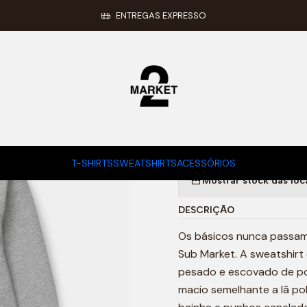
Início
SWEATSHIRTS
HOODED SWEAT (GREY/BLACK)
ENTREGAS EXPRESSO
|
HOODED SW
TAMANHO HOODIE
M
T-SHIRTS
SWEATSHIRTS
ACESSÓRIOS
Mostrar stock das loc
DESCRIÇÃO
Os básicos nunca passam 
Sub Market. A sweatshirt 
pesado e escovado de pol
macio semelhante a lã p