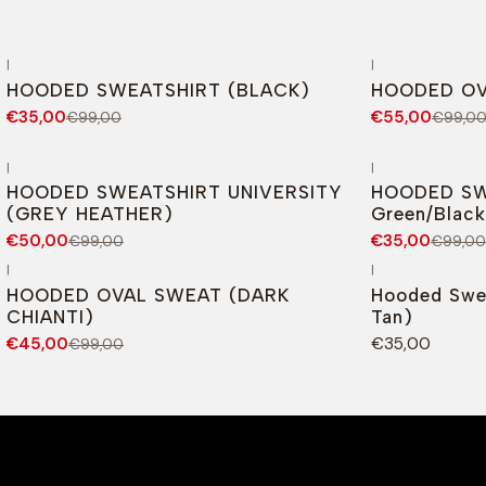
|
|
-65%
DESCONTO
-44%
DESCONTO
HOODED SWEATSHIRT (BLACK)
HOODED OV
€35,00
€55,00
€99,00
€99,0
|
|
-49%
DESCONTO
-65%
DESCONT
HOODED SWEATSHIRT UNIVERSITY
HOODED SW
(GREY HEATHER)
Green/Black
€50,00
€35,00
€99,00
€99,00
|
|
-55%
DESCONTO
HOODED OVAL SWEAT (DARK
Hooded Swea
CHIANTI)
Tan)
€45,00
€35,00
€99,00