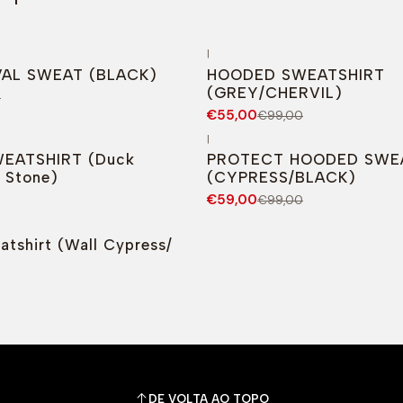
|
-44%
DESCONTO
AL SWEAT (BLACK)
HOODED SWEATSHIRT
(GREY/CHERVIL)
0
€55,00
€99,00
|
O
-40%
DESCONTO
EATSHIRT (Duck
PROTECT HOODED SWE
 Stone)
(CYPRESS/BLACK)
€59,00
€99,00
tshirt (Wall Cypress/
DE VOLTA AO TOPO