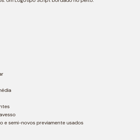
s. Um Logótipo Script bordado no peito.
ar
média
ntes
 avesso
o e semi-novos previamente usados