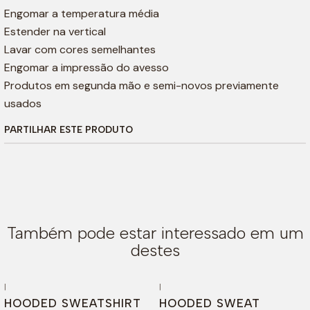
Engomar a temperatura média
Estender na vertical
Lavar com cores semelhantes
Engomar a impressão do avesso
Produtos em segunda mão e semi-novos previamente
usados
PARTILHAR ESTE PRODUTO
Também pode estar interessado em um
destes
|
|
-65%
DESCONTO
-65%
DESCONTO
HOODED SWEATSHIRT
HOODED SWEAT
Esgotado