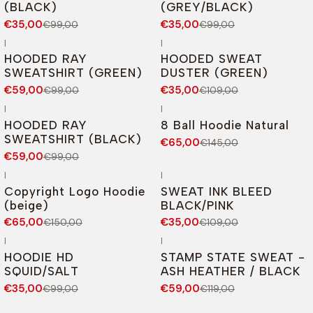
(BLACK)
(GREY/BLACK)
€35,00
€35,00
€99,00
€99,00
|
|
-40%
DESCONTO
-68%
DESCONTO
HOODED RAY
HOODED SWEAT
SWEATSHIRT (GREEN)
DUSTER (GREEN)
€59,00
€35,00
€99,00
€109,00
|
|
-40%
DESCONTO
-55%
DESCONTO
HOODED RAY
8 Ball Hoodie Natural
SWEATSHIRT (BLACK)
€65,00
€145,00
€59,00
€99,00
|
|
-57%
DESCONTO
-68%
DESCONTO
Copyright Logo Hoodie
SWEAT INK BLEED
(beige)
BLACK/PINK
€65,00
€35,00
€150,00
€109,00
|
|
-65%
DESCONTO
-50%
DESCONTO
HOODIE HD
STAMP STATE SWEAT -
SQUID/SALT
ASH HEATHER / BLACK
€35,00
€59,00
€99,00
€119,00