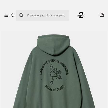
ENTREGAS EXPRESSO
Início
SWEATSHIRTS
HOODED SWEATSHIRT (Duck Green/Black Stone)