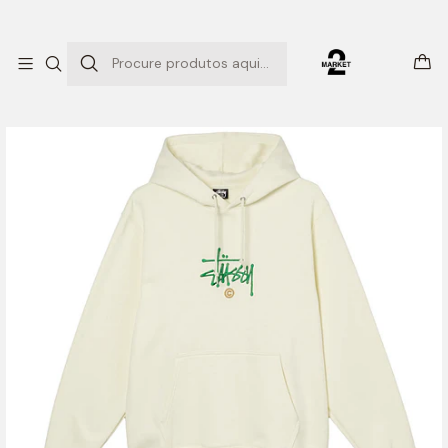
ENTREGAS EXPRESSO
Início
SWEATSHIRTS
Copyright Logo Hoodie (beige)