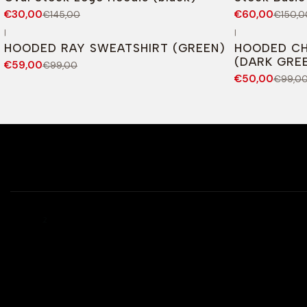
€30,00
€60,00
€145,00
€150,0
|
|
-40%
DESCONTO
-49%
DESCONT
HOODED RAY SWEATSHIRT (GREEN)
HOODED CH
(DARK GRE
€59,00
€99,00
€50,00
€99,0