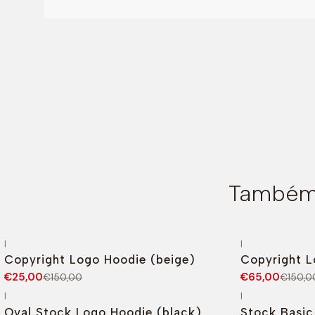
Também 
|
|
-83%
DESCONTO
-57%
DESCONT
Copyright Logo Hoodie (beige)
Copyright L
€25,00
€65,00
€150,00
€150,0
|
|
-79%
DESCONTO
-60%
DESCONT
Oval Stock Logo Hoodie (black)
Stock Basic