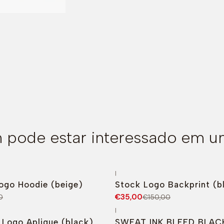
pode estar interessado em u
|
O
-77%
DESCONTO
ogo Hoodie (beige)
Stock Logo Backprint (b
€35,00
0
€150,00
|
O
-68%
DESCONTO
 Logo Aplique (black)
SWEAT INK BLEED BLAC