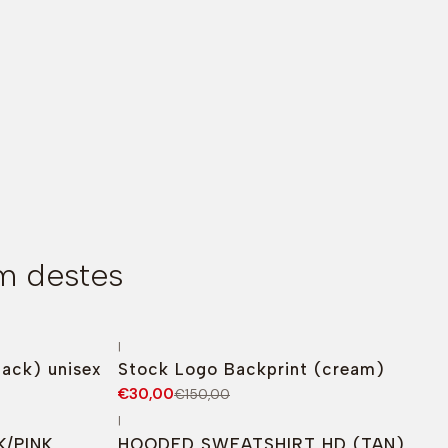
m destes
|
-80%
DESCONTO
lack) unisex
Stock Logo Backprint (cream)
€30,00
€150,00
|
K/PINK
HOODED SWEATSHIRT HD (TAN)