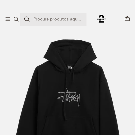
ENTREGAS EXPRESSO
Início
SWEATSHIRTS
Stock Basic Logo Aplique (black)