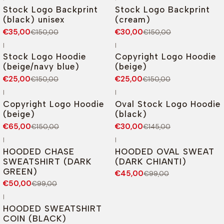
-77%
DESCONTO
-80%
DESCONTO
Stock Logo Backprint
Stock Logo Backprint
(black) unisex
(cream)
€35,00
€30,00
€150,00
€150,00
|
|
-83%
DESCONTO
-83%
DESCONTO
Stock Logo Hoodie
Copyright Logo Hoodie
(beige/navy blue)
(beige)
€25,00
€25,00
€150,00
€150,00
|
|
-57%
DESCONTO
-79%
DESCONTO
Copyright Logo Hoodie
Oval Stock Logo Hoodie
(beige)
(black)
€65,00
€30,00
€150,00
€145,00
|
|
-49%
DESCONTO
-55%
DESCONTO
HOODED CHASE
HOODED OVAL SWEAT
SWEATSHIRT (DARK
(DARK CHIANTI)
GREEN)
€45,00
€99,00
€50,00
€99,00
|
-75%
DESCONTO
HOODED SWEATSHIRT
COIN (BLACK)