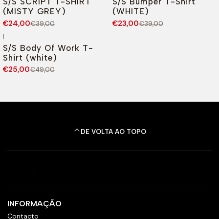
S/S SCRIPT T-SHIRT
S/S Bumper T-Shirt
(MISTY GREY)
(WHITE)
€24,00
€23,00
€39,00
€39,00
|
-49%
DESCONTO
S/S Body Of Work T-
Shirt (white)
€25,00
€49,00
DE VOLTA AO TOPO
INFORMAÇÃO
Contacto