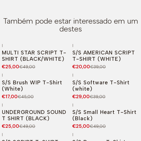
Também pode estar interessado em um
destes
|
|
-49%
DESCONTO
-49%
DESCONTO
MULTI STAR SCRIPT T-
S/S AMERICAN SCRIPT
SHIRT (BLACK/WHITE)
T-SHIRT (WHITE)
€25,00
€20,00
€49,00
€39,00
|
|
-62%
DESCONTO
-26%
DESCONTO
S/S Brush WIP T-Shirt
S/S Software T-Shirt
Esgotado
(White)
(white)
€17,00
€29,00
€45,00
€39,00
|
|
-49%
DESCONTO
-49%
DESCONTO
UNDERGROUND SOUND
S/S Small Heart T-Shirt
Novo
T SHIRT (BLACK)
(Black)
€25,00
€25,00
€49,00
€49,00
|
|
-38%
DESCONTO
-41%
DESCONTO