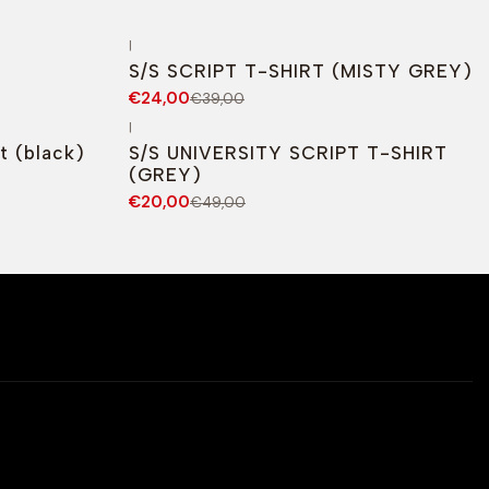
|
-38%
DESCONTO
S/S SCRIPT T-SHIRT (MISTY GREY)
€24,00
€39,00
|
-59%
DESCONTO
t (black)
S/S UNIVERSITY SCRIPT T-SHIRT
(GREY)
€20,00
€49,00