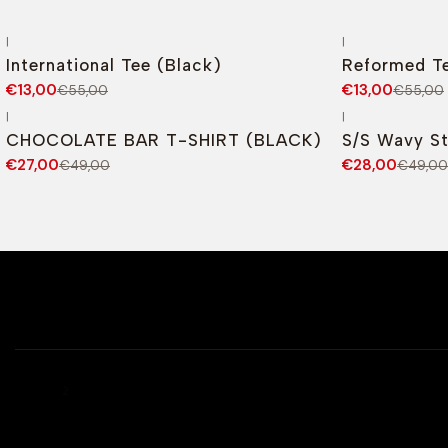
|
|
-76%
DESCONTO
-76%
DESCONT
International Tee (Black)
Reformed Te
€13,00
€13,00
€55,00
€55,00
|
|
-45%
DESCONTO
-43%
DESCONT
CHOCOLATE BAR T-SHIRT (BLACK)
S/S Wavy St
€27,00
€28,00
€49,00
€49,00