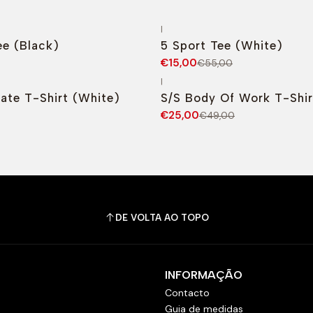
|
O
-73%
DESCONTO
e (Black)
5 Sport Tee (White)
€15,00
€55,00
|
O
-49%
DESCONTO
ate T-Shirt (White)
S/S Body Of Work T-Shir
€25,00
€49,00
DE VOLTA AO TOPO
INFORMAÇÃO
Contacto
Guia de medidas