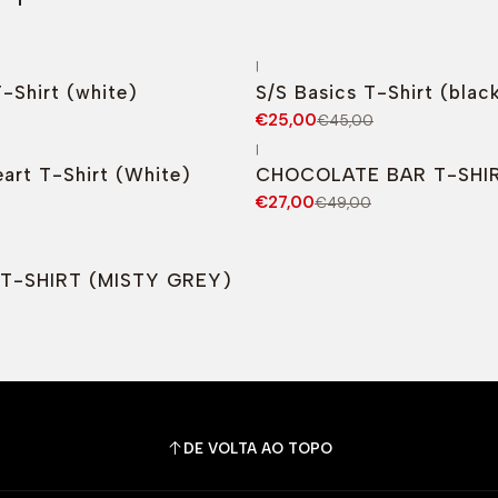
|
-44%
DESCONTO
T-Shirt (white)
S/S Basics T-Shirt (blac
€25,00
€45,00
|
O
-45%
DESCONTO
eart T-Shirt (White)
CHOCOLATE BAR T-SHIR
€27,00
€49,00
O
 T-SHIRT (MISTY GREY)
DE VOLTA AO TOPO