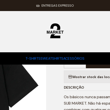
Início
T-SHIRTS
S/S SIGNATURE T-SHIRT (BLACK/WHITE)
ENTREGAS EXPRESSO
|
S/S SIGNAT
TAMANHO T-SHIRT
S
M
L
XL
T-SHIRTS
SWEATSHIRTS
ACESSÓRIOS
Adic
Quantidade
Mostrar stock das loc
DESCRIÇÃO
Os básicos nunca passam 
SUB MARKET. Não há espaç
combinar com qualquer pa