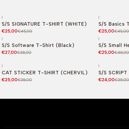
|
|
-44%
DESCONTO
-44%
DESCONTO
S/S SIGNATURE T-SHIRT (WHITE)
S/S Basics 
€25,00
€25,00
€45,00
€45,00
|
|
-31%
DESCONTO
-49%
DESCONT
S/S Software T-Shirt (Black)
S/S Small H
Novo
€27,00
€25,00
€39,00
€49,00
|
|
-36%
DESCONTO
-38%
DESCONT
CAT STICKER T-SHIRT (CHERVIL)
S/S SCRIPT
€25,00
€24,00
€39,00
€39,00