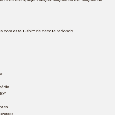
les com esta t-shirt de decote redondo.
ar
média
30º
ntes
 avesso