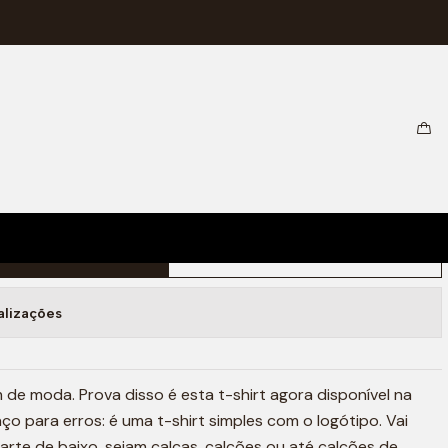
URE T-SHIRT (BLACK/WHITE)
ionar ao Carrinho
Comprar agora
alizações
de moda. Prova disso é esta t-shirt agora disponível na
o para erros: é uma t-shirt simples com o logótipo. Vai
rte de baixo, sejam calças, calções ou até calções de