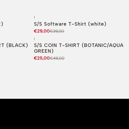
|
-26%
DESCONTO
k)
S/S Software T-Shirt (white)
€29,00
€39,00
|
-49%
DESCONTO
T (BLACK)
S/S COIN T-SHIRT (BOTANIC/AQUA
GREEN)
€25,00
€49,00