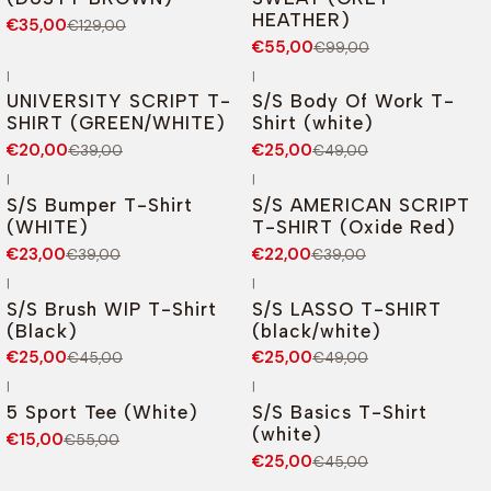
HEATHER)
€35,00
€129,00
€55,00
€99,00
|
|
-49%
DESCONTO
-49%
DESCONTO
UNIVERSITY SCRIPT T-
S/S Body Of Work T-
SHIRT (GREEN/WHITE)
Shirt (white)
€20,00
€25,00
€39,00
€49,00
|
|
-41%
DESCONTO
-44%
DESCONTO
S/S Bumper T-Shirt
S/S AMERICAN SCRIPT
(WHITE)
T-SHIRT (Oxide Red)
€23,00
€22,00
€39,00
€39,00
|
|
-44%
DESCONTO
-49%
DESCONTO
S/S Brush WIP T-Shirt
S/S LASSO T-SHIRT
(Black)
(black/white)
€25,00
€25,00
€45,00
€49,00
|
|
-73%
DESCONTO
-44%
DESCONTO
5 Sport Tee (White)
S/S Basics T-Shirt
(white)
€15,00
€55,00
€25,00
€45,00