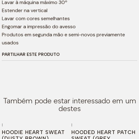
Lavar à máquina máximo 30º
Estender na vertical
Lavar com cores semelhantes
Engomar a impressão do avesso
Produtos em segunda mão e semi-novos previamente
usados
PARTILHAR ESTE PRODUTO
Também pode estar interessado em um
destes
|
|
-73%
DESCONTO
-44%
DESCONTO
HOODIE HEART SWEAT
HOODED HEART PATCH
Esgotado
(DUSTY BROWN)
SWEAT (GREY