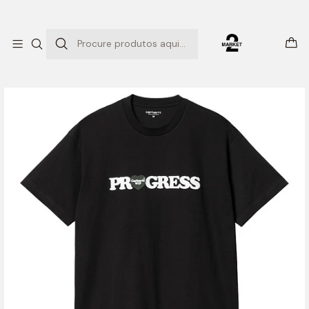
ENTREGAS EXPRESSO
Início
T-SHIRTS
I HEART PROGRESS T-SHIRT (BLACK)