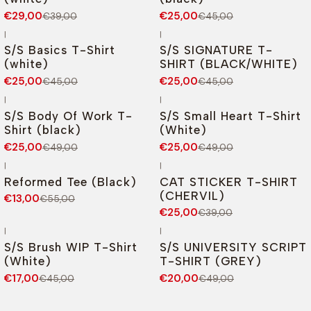
€29,00
€25,00
€39,00
€45,00
|
|
-44%
DESCONTO
-44%
DESCONTO
S/S Basics T-Shirt
S/S SIGNATURE T-
(white)
SHIRT (BLACK/WHITE)
€25,00
€25,00
€45,00
€45,00
|
|
-49%
DESCONTO
-49%
DESCONTO
S/S Body Of Work T-
S/S Small Heart T-Shirt
Novo
Shirt (black)
(White)
€25,00
€25,00
€49,00
€49,00
|
|
-76%
DESCONTO
-36%
DESCONTO
Reformed Tee (Black)
CAT STICKER T-SHIRT
(CHERVIL)
€13,00
€55,00
€25,00
€39,00
|
|
-62%
DESCONTO
-59%
DESCONTO
S/S Brush WIP T-Shirt
S/S UNIVERSITY SCRIPT
Esgotado
(White)
T-SHIRT (GREY)
€17,00
€20,00
€45,00
€49,00