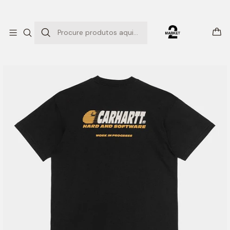
ENTREGAS EXPRESSO
Início
T-SHIRTS
S/S Software T-Shirt (Black)